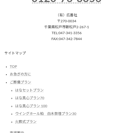
（有）広善社
〒270-0034
千葉県松戸市新松戸2-267-1
TEL:047-341-3356
FAX:047-342-7844
サイトマップ
TOP
お急ぎの方に
ご葬儀プラン
はなセットプラン
はな真心プラン70
はな真心プラン 100
ウイングホール柏 白木祭壇プラン30
火葬式プラン